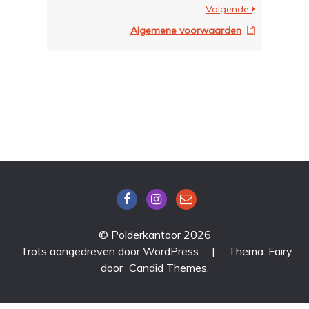
Volgende
Algemene voorwaarden
© Polderkantoor 2026
Trots aangedreven door WordPress
|
Thema: Fairy
door
Candid Themes
.