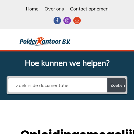
Ga
Home
Over ons
Contact opnemen
naar
de
inhoud
POLDERKANTOOR
Hoe kunnen we helpen?
Zoeken