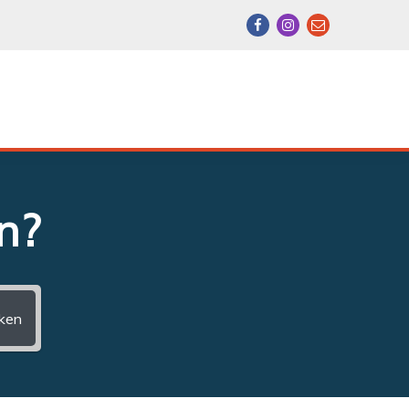
n?
ken