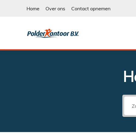
Ga
Home
Over ons
Contact opnemen
naar
de
inhoud
POLDERKANTOOR
H